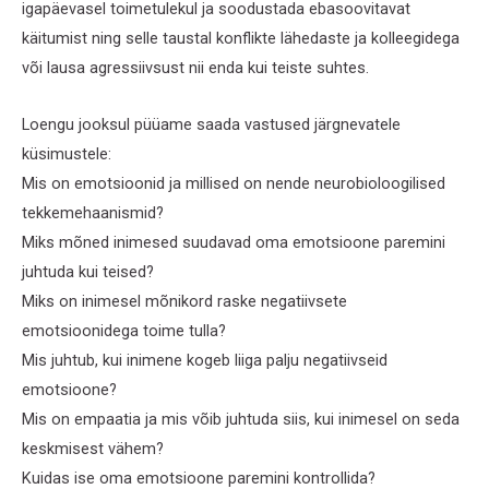
igapäevasel toimetulekul ja soodustada ebasoovitavat
käitumist ning selle taustal konflikte lähedaste ja kolleegidega
või lausa agressiivsust nii enda kui teiste suhtes.
Loengu jooksul püüame saada vastused järgnevatele
küsimustele:
Mis on emotsioonid ja millised on nende neurobioloogilised
tekkemehaanismid?
Miks mõned inimesed suudavad oma emotsioone paremini
juhtuda kui teised?
Miks on inimesel mõnikord raske negatiivsete
emotsioonidega toime tulla?
Mis juhtub, kui inimene kogeb liiga palju negatiivseid
emotsioone?
Mis on empaatia ja mis võib juhtuda siis, kui inimesel on seda
keskmisest vähem?
Kuidas ise oma emotsioone paremini kontrollida?