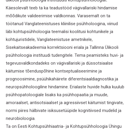
Käesolevalt teeb ta ka teadustööd vägivallariski hindamise
mõõdikute valideerimise valdkonnas. Varasemalt on ta
töötanud Vanglateenistuses kliinilise psühholoogina, viinud
läbi kohtupsühholoogia teemalisi koolitusi kohtunikele ja
kohtujuristidele, Vanglateenistuse ametnikele,
Sisekaitseakadeemia korrektsiooni eriala ja Tallinna Ülikooli
psühholoogia instituudi tudengitele. Tema peamisteks huvi- ja
tegevusvaldkondadeks on vägivallariski ja düssotsiaalse
käitumise tõenduspõhine kontseptualiseerimine ja
prognoosimine, psüühikahäirete diferentsiaaldiagnostika ja
neuropsühholoogiline hindamine. Erialaste huvide hulka kuulub
psühhopatoloogiale lisaks ka psühhopaatia ja muude,
amoraalset, antisotsiaalset ja agressiivset käitumist tingivate,
normi piires hälbivate isiksusetüüpide kognitiivsed mudelid ja
neurobioloogia.
Ta on Eesti Kohtupsühhiaatria- ja Kohtupsühholoogia Ühingu