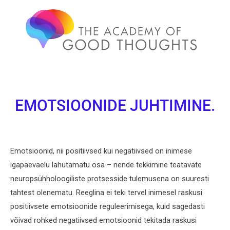
EMOTSIOONIDE JUHTIMINE.
Emotsioonid, nii positiivsed kui negatiivsed on inimese
igapäevaelu lahutamatu osa – nende tekkimine teatavate
neuropsühholoogiliste protsesside tulemusena on suuresti
tahtest olenematu. Reeglina ei teki tervel inimesel raskusi
positiivsete emotsioonide reguleerimisega, kuid sagedasti
võivad rohked negatiivsed emotsioonid tekitada raskusi