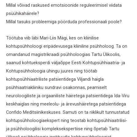
Millal võivad raskused emotsioonide reguleerimisel viidata
psüühikahäirele?
Millal tasuks probleemiga pöörduda professionaali poole?
Töötuba viib läbi Mari-Liis Mägi, kes on kliinilise
kohtupsühholoogi eripädevusega kliiniline psühholoog. Ta on
omandanud magistrikraadi psühholoogias Tartu Ülikoolis,
saanud kohtueksperdi väljaõppe Eesti Kohtupsühhiaatria- ja
Kohtupsühholoogia ühingu juures ning töötab
kohtupsühhiaatriliste patsientidega Viljandi haigla
psühhiaatriakliiniku sundravi osakonnas, peamiselt
neuroloogiliste ja orgaaniliste häiretega patsientidega Ida-Viru
keskhaiglas ning meeleolu- ja ärevushäiretega patsientidega
Confido Meditsiinikeskuses. Samuti on ta riiklikult tunnustatud
kohtupsühholoogiaekspert ning teostab kohtupsühhiaatrilisi-
ja psühholoogilisi kompleksekspertiise ning õpetab Tartu
ülikooli psühholoogia instituudis kohtupsühholoogiat.